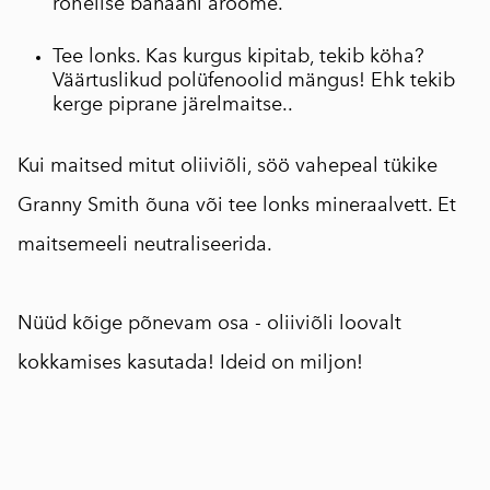
rohelise banaani aroome.
Tee lonks. Kas kurgus kipitab, tekib köha?
Väärtuslikud polüfenoolid mängus! Ehk tekib
kerge piprane järelmaitse..
Kui maitsed mitut oliiviõli, söö vahepeal tükike
Granny Smith õuna või tee lonks mineraalvett. Et
maitsemeeli neutraliseerida.
⠀
Nüüd kõige põnevam osa - oliiviõli loovalt
kokkamises kasutada! Ideid on miljon!