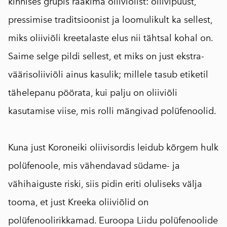
kinnises grupis rääkima oliiviõlist: oliivipuust,
pressimise traditsioonist ja loomulikult ka sellest,
miks oliiviõli kreetalaste elus nii tähtsal kohal on.
Saime selge pildi sellest,
et miks on just ekstra-
väärisoliiviõli ainus kasulik; millele tasub etiketil
tähelepanu pöörata, kui palju on oliiviõli
kasutamise viise, mis rolli mängivad polüfenoolid.
⠀
Kuna just Koroneiki oliivisordis leidub kõrgem hulk
polüfenoole, mis vähendavad südame- ja
vähihaiguste riski, siis pidin eriti oluliseks välja
tooma, et just Kreeka oliiviõlid on
polüfenoolirikkamad. Euroopa Liidu polüfenoolide