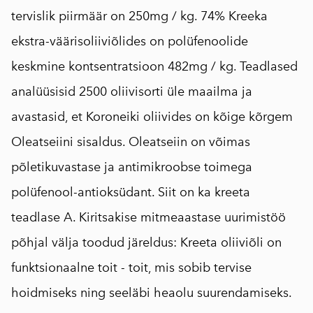
tervislik piirmäär on 250mg / kg. 74% Kreeka
ekstra-väärisoliiviõlides on polüfenoolide
keskmine kontsentratsioon 482mg / kg. Teadlased
analüüsisid 2500 oliivisorti üle maailma ja
avastasid, et Koroneiki oliivides on kõige kõrgem
Oleatseiini sisaldus. Oleatseiin on võimas
põletikuvastase ja antimikroobse toimega
polüfenool-antioksüdant. Siit on ka kreeta
teadlase A. Kiritsakise mitmeaastase uurimistöö
põhjal välja toodud järeldus: Kreeta oliiviõli on
funktsionaalne toit - toit, mis sobib tervise
hoidmiseks ning seeläbi heaolu suurendamiseks.