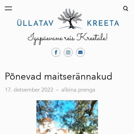
lisati ostukorvi.
Vaata ostukorvi
Põnevad maitserännakud
17. detsember 2022
—
albina.prenga