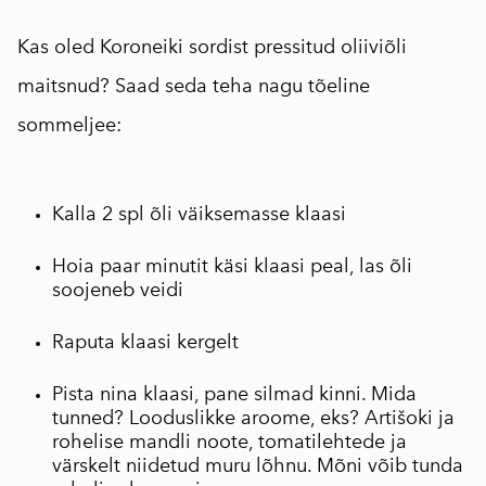
⠀
Kas oled Koroneiki sordist pressitud oliiviõli
maitsnud? Saad seda teha nagu tõeline
sommeljee:
⠀
Kalla 2 spl õli väiksemasse klaasi
Hoia paar minutit käsi klaasi peal, las õli
soojeneb veidi
Raputa klaasi kergelt
Pista nina klaasi, pane silmad kinni. Mida
tunned? Looduslikke aroome, eks? Artišoki ja
rohelise mandli noote, tomatilehtede ja
värskelt niidetud muru lõhnu. Mõni võib tunda