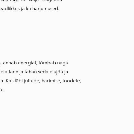
teadlikkus ja ka harjumused.
ib, annab energiat, tõmbab nagu
ta fänn ja tahan seda elujõu ja
a. Kas läbi juttude, harimise, toodete,
te.