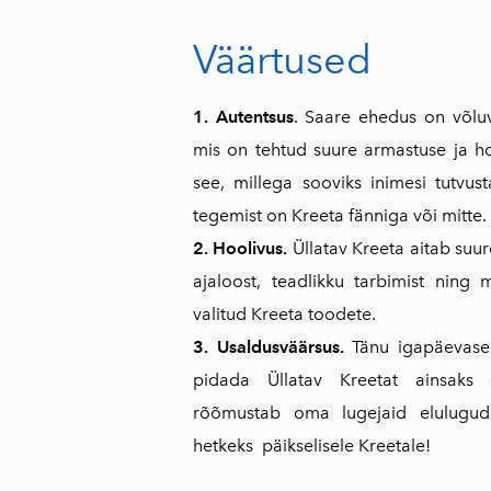
Väärtused
1. Autentsus
. Saare ehedus on võluv
mis on tehtud suure armastuse ja ho
see, millega sooviks inimesi tutvust
tegemist on Kreeta fänniga või mitte.
2. Hoolivus.
Üllatav Kreeta aitab suur
ajaloost, teadlikku tarbimist ning
valitud Kreeta toodete.
3. Usaldusväärsus.
Tänu igapäevasel
pidada Üllatav Kreetat ainsaks e
rõõmustab oma lugejaid elulugude
hetkeks päikselisele Kreetale!