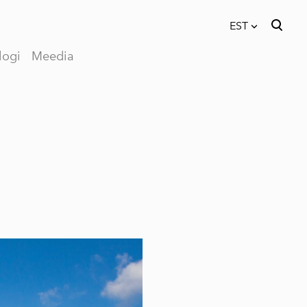
EST
logi
Meedia
lisati ostukorvi.
Vaata ostukorvi
EST
RUS