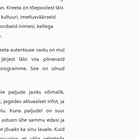
n. Kreeta on tõepoolest täis
t kultuuri, imetlusväärseid
kordseid inimesi, kellega
.
reeta autentsuse vastu on mul
järjest läbi viia põnevaid
si programme. See on olnud
le paljude jaoks võimalik,
, jagades aktuaalset infot, ja
lu. Kuna paljudel on suur
, astusin ühe sammu edasi ja
at jõuaks ka sinu lauale. Kuid
niuuring
, et välja selgitada