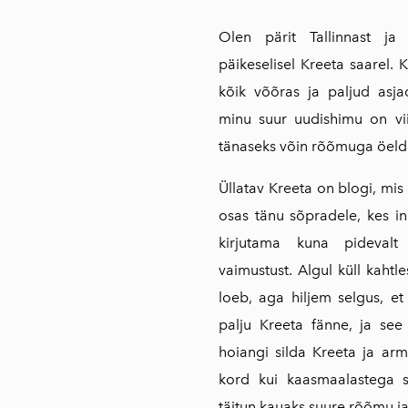
Olen pärit Tallinnast j
päikeselisel Kreeta saarel. 
kõik võõras ja paljud asja
minu suur uudishimu on vii
tänaseks võin rõõmuga öeld
Üllatav Kreeta on blogi, mis
osas tänu sõpradele, kes inn
kirjutama kuna pideval
vaimustust. Algul küll kahtle
loeb, aga hiljem selgus, et
palju Kreeta fänne, ja see
hoiangi silda Kreeta ja ar
kord kui kaasmaalastega si
täitun kauaks suure rõõmu j