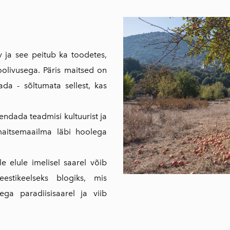
 ja see peitub ka toodetes,
olivusega. Päris maitsed on
ada - sõltumata sellest, kas
endada teadmisi kultuurist ja
 maitsemaailma läbi hoolega
e elule imelisel saarel võib
estikeelseks blogiks, mis
ga paradiisisaarel ja viib