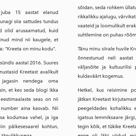
250ml
sõidan, seda rohkem üllatu
a juba 15 aastat elanud
Traditsiooniline
rikkalikku ajalugu, värvika
Kunagi siia sattudes tundus
oliiviõliseep
vaateid ja loomulikult era
d olid arusaamatud, kuid
(Vassilakis Estate)
suhtlemine on puhas rõõm
Maitseained,
nud mind nii kaugele, et
taime-ja õieteed
Tänu minu siirale huvile K
a: "Kreeta on minu kodu".
AEOLIS kreeka
õnnestunud neli aastat 
 sündis aastal 2016. Suures
nahahooldustoote
väljasõite ja kultuurili
d
ustasid Kreetast avalikult
kuldaväärt kogemus.
t jagasin nendega oma
Tooted oliivipuust
Hetkel, kus reisimine po
sin, et kes seda blogi ikka
Reisiraamat "Muna
jätkan Kreetast kirjutamast
 eestimaalaste seas on nii
seiklused Kreekas"
peegeldades kohalikku e
 number aina kasvab. Nii
Inspireeriv
haikukogu "Kreeka
igatsus lemmiksaare järgi
msa kodumaa vahel, ja iga
kapriisid"
tegin kõik, et tükike Kreet
in päikesesaarel kohtun,
enne oli läbi viidud
mi
a tänulikkusega.