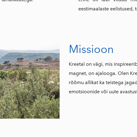
eestimaalaste eelistused, 
Missioon
Kreetal on vägi, mis inspireer
magnet, on ajalooga. Olen Kree
rõõmu allikat ka teistega jagad
emotsioonide või uute avastus