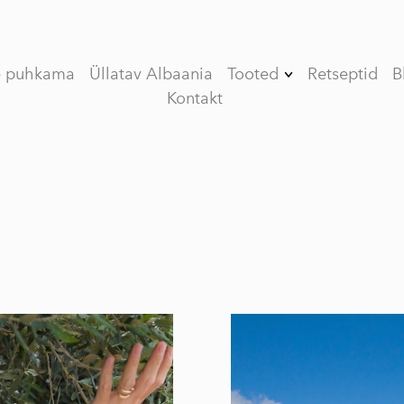
e puhkama
Üllatav Albaania
Tooted
Retseptid
B
Kontakt
Kinkekomplekt
(Limited edition)
V (VEE) ORGANIC
esimese külmpressi
oliiviõli
VASSILAKIS
ESTATE PREMIUM
esimese külmpressi
oliiviõli
MY OLIVE OIL
esimese külmpressi
oliiviõli