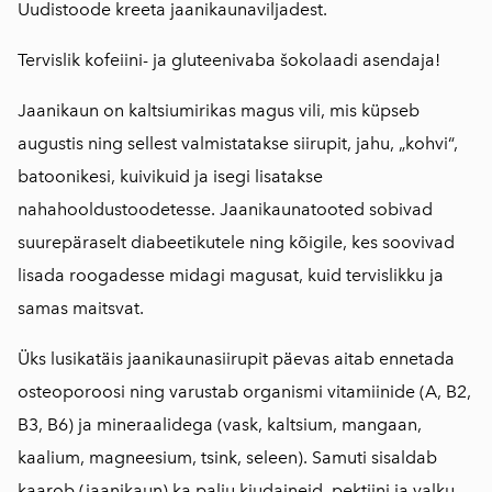
Uudistoode kreeta jaanikaunaviljadest.
Tervislik kofeiini- ja gluteenivaba šokolaadi asendaja!
Jaanikaun on kaltsiumirikas magus vili, mis küpseb
augustis ning sellest valmistatakse siirupit, jahu, „kohvi“,
batoonikesi, kuivikuid ja isegi lisatakse
nahahooldustoodetesse. Jaanikaunatooted sobivad
suurepäraselt diabeetikutele ning kõigile, kes soovivad
lisada roogadesse midagi magusat, kuid tervislikku ja
samas maitsvat.
Üks lusikatäis jaanikaunasiirupit päevas aitab ennetada
osteoporoosi ning varustab organismi vitamiinide (A, B2,
B3, B6) ja mineraalidega (vask, kaltsium, mangaan,
kaalium, magneesium, tsink, seleen). Samuti sisaldab
kaarob (jaanikaun) ka palju kiudaineid, pektiini ja valku.