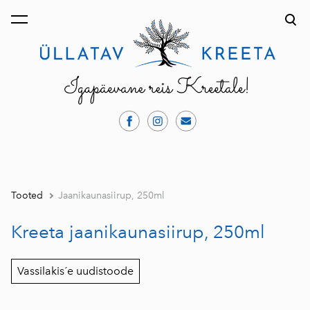
lisati ostukorvi.
Vaata ostukorvi
Tooted
Jaanikaunasiirup, 250ml
Kreeta jaanikaunasiirup, 250ml
Vassilakis´e uudistoode