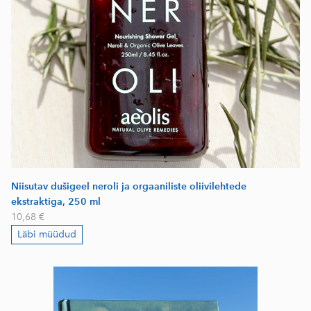
Niisutav dušigeel neroli ja orgaaniliste oliivilehtede
ekstraktiga, 250 ml
10,68 €
Läbi müüdud