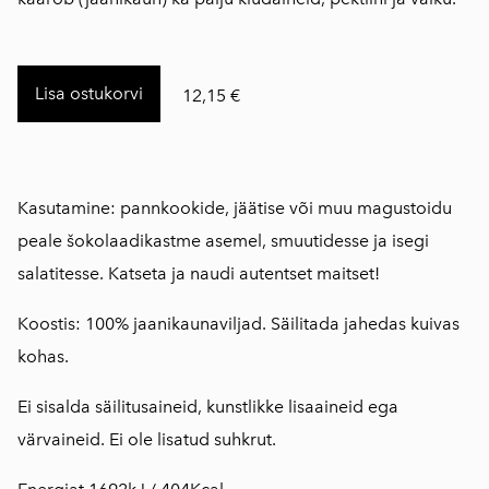
Lisa ostukorvi
12,15 €
Kasutamine: pannkookide, jäätise või muu magustoidu
peale šokolaadikastme asemel, smuutidesse ja isegi
salatitesse. Katseta ja naudi autentset maitset!
Koostis: 100% jaanikaunaviljad. Säilitada jahedas kuivas
kohas.
Ei sisalda säilitusaineid, kunstlikke lisaaineid ega
värvaineid. Ei ole lisatud suhkrut.