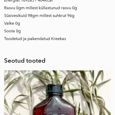
Energiat 1692kJ / 404Kcal
Rasvu 0gm millest küllastunud rasvu 0g
Süsivesikuid 98gm millest suhkrut 96g
Valke 0g
Soola 0g
Toodetud ja pakendatud Kreekas
Seotud tooted