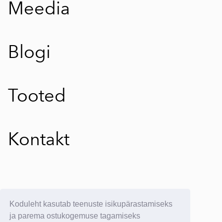
Meedia
Blogi
Tooted
Kontakt
E-poe kasutustingimused
Koduleht kasutab teenuste isikupärastamiseks
E-postituvi:
info@yllatavkreeta.ee
ja parema ostukogemuse tagamiseks