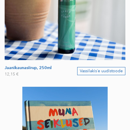
Jaanikaunasiirup, 250ml
Vassilakis´e uudistoode
12,15 €