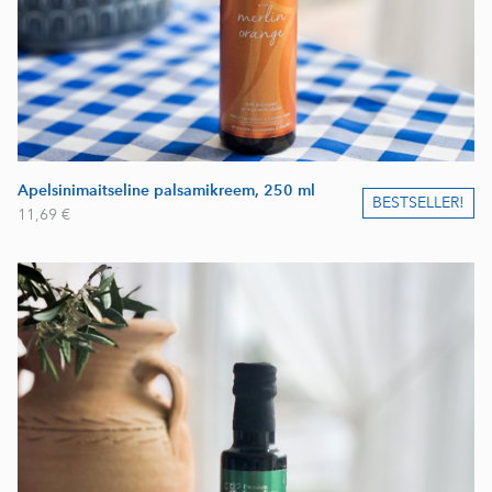
Apelsinimaitseline palsamikreem, 250 ml
BESTSELLER!
11,69 €