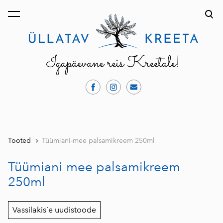
lisati ostukorvi.
Vaata ostukorvi
Tooted
Tüümiani-mee palsamikreem 250ml
Tüümiani-mee palsamikreem
250ml
Vassilakis´e uudistoode