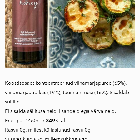
Koostisosad: kontsentreeritud viinamarjapüree (65%),
viinamarjaäädikas (19%), tüümianimesi (16%). Sisaldab
sulfiite.
Ei sisalda säilitusaineid, lisandeid ega värvaineid.
Energiat 1460kJ /
349
Kcal
Rasvu 0g, millest küllastunud rasvu 0g
Süsivesikuid 85g, millest suhkrut 84g