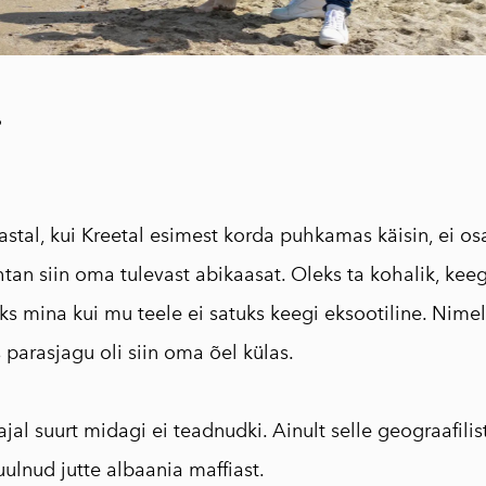
250ml
Traditsiooniline
oliiviõliseep
(Vassilakis Estate)
?
Maitseained,
taime-ja õieteed
AEOLIS kreeka
nahahooldustoote
astal, kui Kreetal esimest korda puhkamas käisin, ei o
d
htan siin oma tulevast abikaasat. Oleks ta kohalik, keegi
Tooted oliivipuust
s mina kui mu teele ei satuks keegi eksootiline. Nime
Reisiraamat "Muna
 parasjagu oli siin oma õel külas.
seiklused Kreekas"
Inspireeriv
haikukogu "Kreeka
ajal suurt midagi ei teadnudki. Ainult selle geograafilis
kapriisid"
ulnud jutte albaania maffiast.