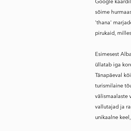
Google kaardil
sõime hurmaasi
'thana' marjade
pirukaid, mille
⠀
Esimesest Alba
üllatab iga ko
Tänapäeval köi
turismilaine t
välismaalaste v
vallutajad ja 
unikaalne keel,
⠀