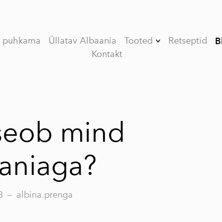
e puhkama
Üllatav Albaania
Tooted
Retseptid
B
Kontakt
Kinkekomplekt
(Limited edition)
V (VEE) ORGANIC
esimese külmpressi
oliiviõli
seob mind
VASSILAKIS
ESTATE PREMIUM
aniaga?
esimese külmpressi
oliiviõli
MY OLIVE OIL
3
—
albina.prenga
esimese külmpressi
oliiviõli