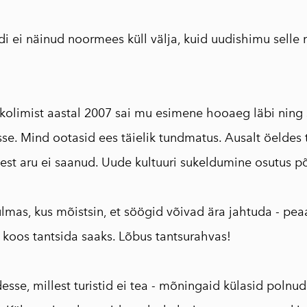
 ei näinud noormees küll välja, kuid uudishimu selle
 kolimist aastal 2007 sai mu esimene hooaeg läbi nin
se. Mind ootasid ees täielik tundmatus. Ausalt öeldes
lest aru ei saanud. Uude kultuuri sukeldumine osutus p
mas, kus mõistsin, et söögid võivad ära jahtuda - peaas
 koos tantsida saaks. Lõbus tantsurahvas!
esse, millest turistid ei tea - mõningaid külasid polnud 