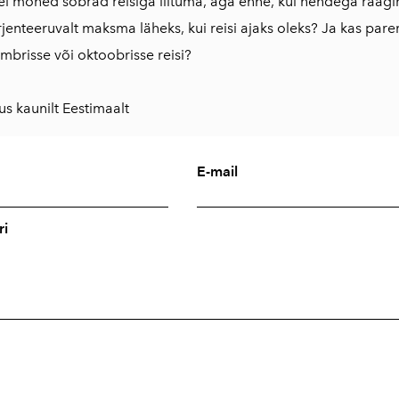
el mõned sõbrad reisiga liituma, aga enne, kui nendega räägin
orjenteeruvalt maksma läheks, kui reisi ajaks oleks? Ja kas par
mbrisse või oktoobrisse reisi?
tus kaunilt Eestimaalt
E-mail
i