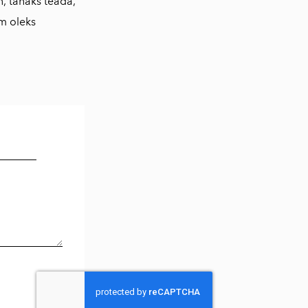
, tahaks teada,
em oleks