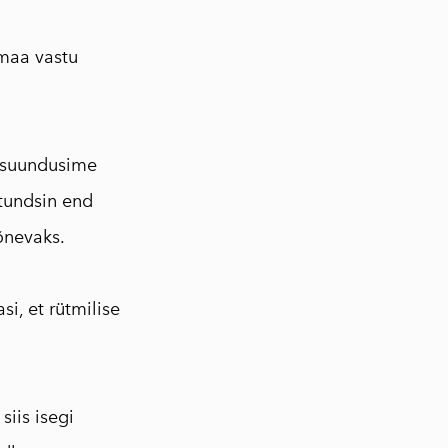
 maa vastu
g suundusime
 tundsin end
õnevaks.
i, et rütmilise
siis isegi