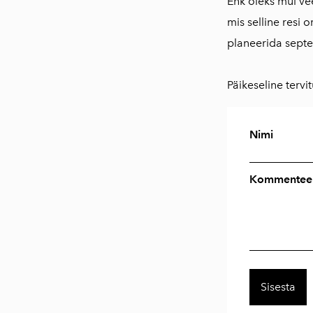
Ehk oleks mul ve
mis selline resi 
planeerida septe
Päikeseline tervi
Nimi
Kommenteer