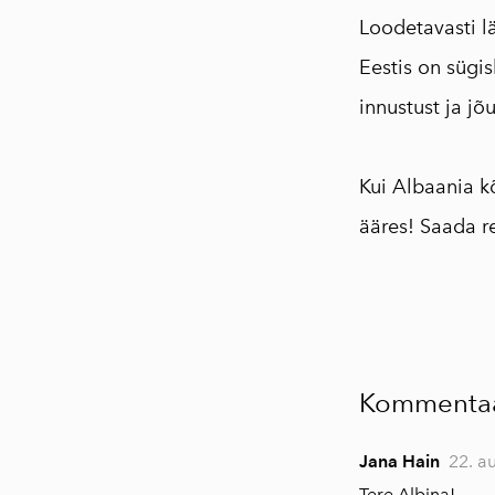
Loodetavasti l
Eestis on sügi
innustust ja jõ
⠀
Kui Albaania k
ääres! Saada r
Kommentaa
Jana Hain
22. a
Tere Albina!