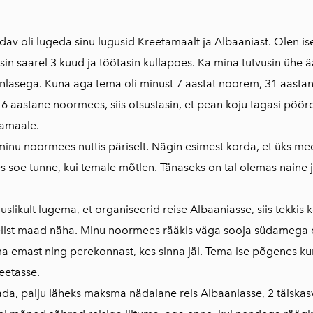
dav oli lugeda sinu lugusid Kreetamaalt ja Albaaniast. Olen is
isin saarel 3 kuud ja töötasin kullapoes. Ka mina tutvusin ühe ä
asega. Kuna aga tema oli minust 7 aastat noorem, 31 aastane
 aastane noormees, siis otsustasin, et pean koju tagasi pöör
tamaale.
inu noormees nuttis päriselt. Nägin esimest korda, et üks me
s soe tunne, kui temale mõtlen. Tänaseks on tal olemas naine 
uslikult lugema, et organiseerid reise Albaaniasse, siis tekkis 
elist maad näha. Minu noormees rääkis väga sooja südamega 
 emast ning perekonnast, kes sinna jäi. Tema ise põgenes ku
eetasse.
ada, palju läheks maksma nädalane reis Albaaniasse, 2 täiskasv