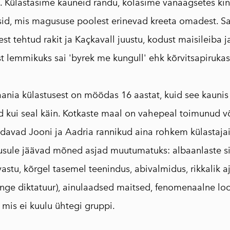
. Külastasime kauneid randu, kolasime vanaagsetes kind
d, mis magususe poolest erinevad kreeta omadest. Sa
st tehtud rakit ja Kaçkavall juustu, kodust maisileiba ja
st lemmikuks sai 'byrek me kungull' ehk kõrvitsapirukas
ania külastusest on möödas 16 aastat, kuid see kaunis
rd kui seal käin. Kotkaste maal on vahepeal toimunud v
davad Jooni ja Aadria rannikud aina rohkem külastaja
õusule jäävad mõned asjad muutumatuks: albaanlaste s
astu, kõrgel tasemel teenindus, abivalmidus, rikkalik aj
range diktatuur), ainulaadsed maitsed, fenomenaalne lo
 mis ei kuulu ühtegi gruppi.