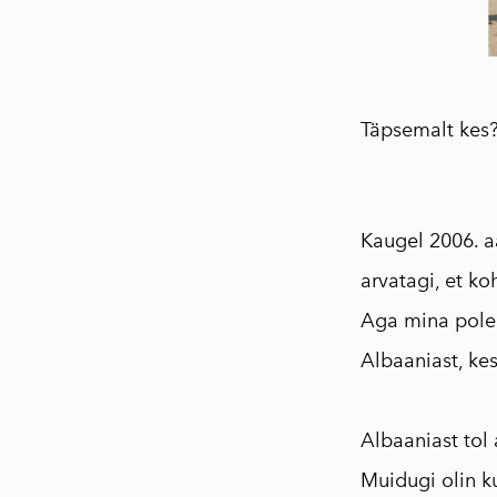
Täpsemalt kes
Kaugel 2006. a
arvatagi, et ko
Aga mina polek
Albaaniast, kes
⠀
Albaaniast tol 
Muidugi olin ku