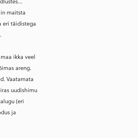
lustes...
in maitsta
 eri täidistega
.
 maa ikka veel
õimas areng.
id. Vaatamata
iiras uudishimu
alugu (eri
odus ja