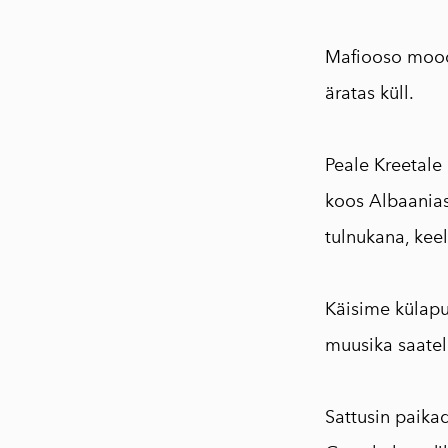
⠀
Mafiooso moodi
äratas küll.
⠀
Peale Kreetale
koos Albaanias
tulnukana, kee
⠀
Käisime külapul
muusika saatel
⠀
Sattusin paikad