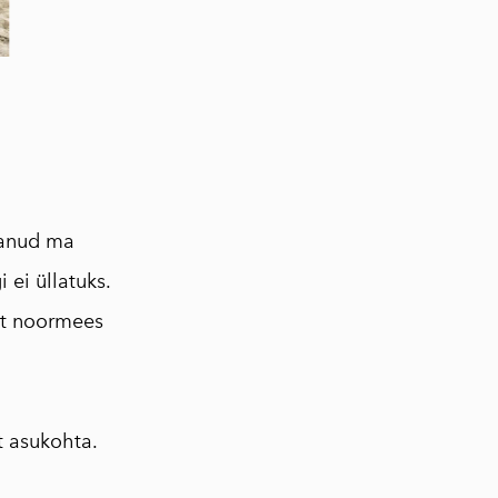
sanud ma
 ei üllatuks.
lt noormees
t asukohta.