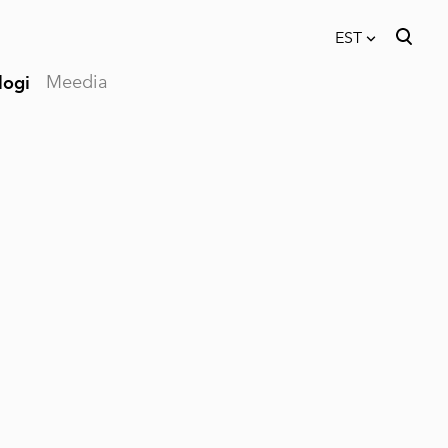
EST
Meedia
logi
lisati ostukorvi.
Vaata ostukorvi
EST
RUS