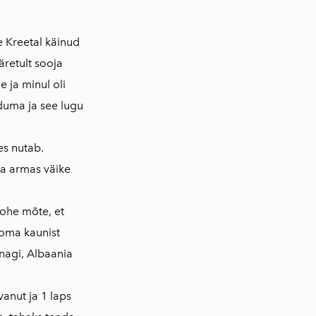
e Kreetal käinud
äretult sooja
 ja minul oli
duma ja see lugu
es nutab.
ja armas väike
kohe mõte, et
oma kaunist
nagi, Albaania
anut ja 1 laps