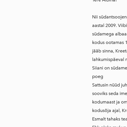
Nii südantsoojen
aastal 2009. Viib
südamega albaanl
kodus ootamas 16
jääb sinna, Kree
lahkumispäeval m
Siiani on südame
poeg
Sattusin nüüd juh
sooviks seda im
kodumaast ja oma
kodusõja ajal, Kr
Esmalt tahaks te