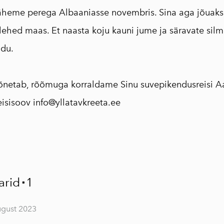
äheme perega Albaaniasse novembris. Sina aga jõuaks 
slehed maas. Et naasta koju kauni jume ja säravate silm
udu.
õnetab, rõõmuga korraldame Sinu suvepikendusreisi A
eisisoov
info@yllatavkreeta.ee
rid
1
▪
ugust 2023