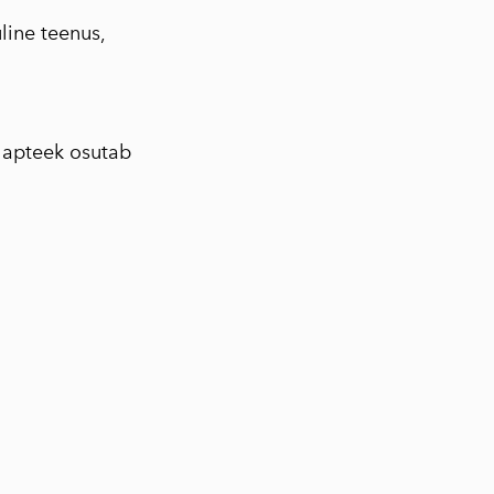
line teenus,
a apteek osutab