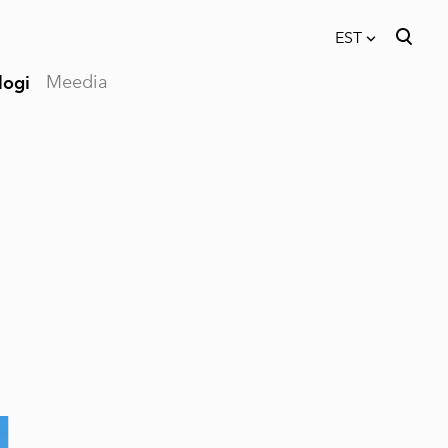
EST
Meedia
logi
lisati ostukorvi.
Vaata ostukorvi
EST
RUS