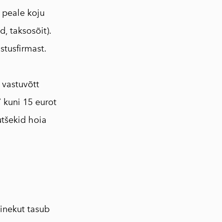
s peale koju
, taksosõit).
stusfirmast.
 vastuvõtt
 kuni 15 eurot
utšekid hoia
minekut tasub