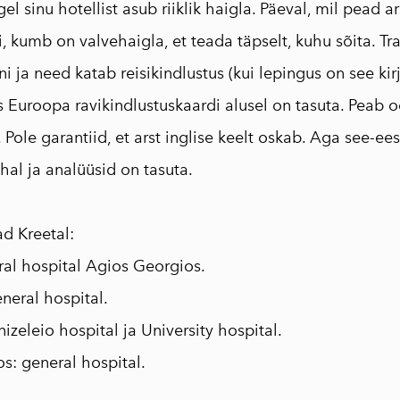
gel sinu hotellist asub riiklik haigla. Päeval, mil pead a
, kumb on valvehaigla, et teada täpselt, kuhu sõita. T
i ja need katab reisikindlustus (kui lepingus on see kir
as Euroopa ravikindlustuskaardi alusel on tasuta. Peab
. Pole garantiid, et arst inglise keelt oskab. Aga see-ee
ohal ja analüüsid on tasuta.
ad Kreetal:
ral hospital Agios Georgios.
neral hospital.
nizeleio hospital ja University hospital.
s: general hospital.