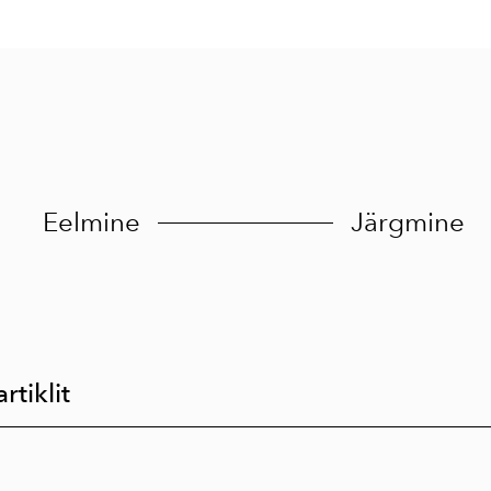
Eelmine
Järgmine
rtiklit