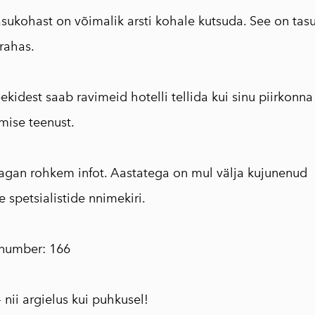
asukohast on võimalik arsti kohale kutsuda. See on tasu
rahas.
kidest saab ravimeid hotelli tellida kui sinu piirkonn
mise teenust.
gan rohkem infot. Aastatega on mul välja kujunenud
 spetsialistide nnimekiri.
ninumber: 166
nii argielus kui puhkusel!