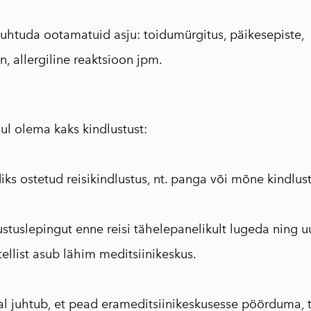
250ml
Traditsiooniline
juhtuda ootamatuid asju: toidumürgitus, päikesepiste,
oliiviõliseep
on, allergiline reaktsioon jpm.
(Vassilakis Estate)
Maitseained,
taime-ja õieteed
AEOLIS kreeka
ul olema kaks kindlustust:
nahahooldustoote
d
iks ostetud reisikindlustus, nt. panga või mõne kindlus
Tooted oliivipuust
Reisiraamat "Muna
stuslepingut enne reisi tähelepanelikult lugeda ning uu
seiklused Kreekas"
Inspireeriv
ellist asub lähim meditsiinikeskus.
haikukogu "Kreeka
kapriisid"
al juhtub, et pead erameditsiinikeskusesse pöörduma, 