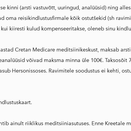
se kinni (arsti vastuvõtt, uuringud, analüüsid) ning alle
 oma reisikindlustusfirmale kõik ostutšekid (sh ravimid
 kui kiiresti kulud kompenseeritakse, oleneb sinu kindlu
ülastad Cretan Medicare meditsiinikeskust, maksab arsti
reanalüüsid võivad maksma minna üle 100€. Taksosõit 7
 asub Hersonissoses. Ravimitele soodustus ei kehti, ost
ndlustuskaart.
htib ainult riiklikus meditsiiniasutuses. Enne Kreetale 