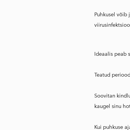
Puhkusel võib 
viirusinfektsio
Ideaalis peab s
⠀
Teatud periood
⠀
Soovitan kindlu
kaugel sinu hot
⠀
Kui puhkuse aj