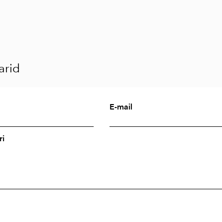
rid
E-mail
i