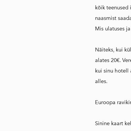
kõik teenused i
naasmist saadad
Mis ulatuses ja
⠀
Näiteks, kui k
alates 20€. Ve
kui sinu hotell
alles.
⠀
Euroopa raviki
⠀
Sinine kaart ke