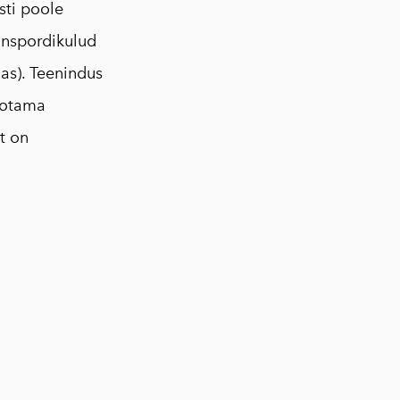
rsti poole
ranspordikulud
jas). Teenindus
 ootama
st on