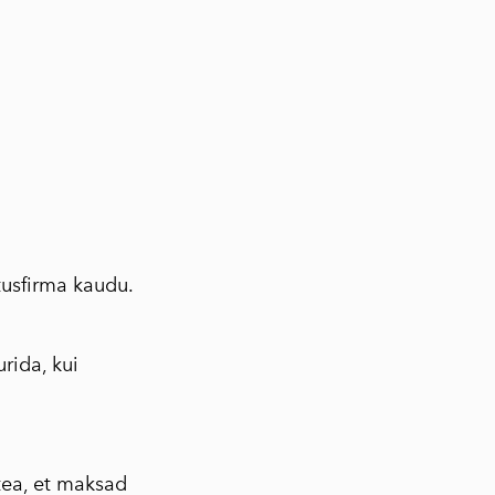
tusfirma kaudu.
rida, kui
tea, et maksad