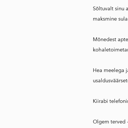
Sõltuvalt sinu 
maksmine sula
⠀
Mõnedest aptee
kohaletoimeta
⠀
Hea meelega ja
usaldusväärsete
⠀
Kiirabi telefo
⠀
Olgem terved - 