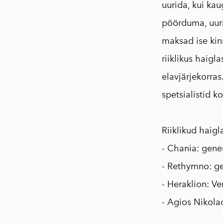
uurida, kui kau
pöörduma, uuri
maksad ise kinn
riiklikus haigl
elavjärjekorras
spetsialistid k
⠀
Riiklikud haigl
- Chania: gene
- Rethymno: ge
- Heraklion: Ve
- Agios Nikolao
⠀