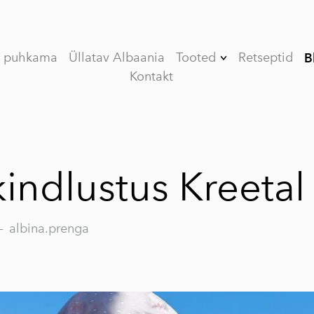
e puhkama
Üllatav Albaania
Tooted
Retseptid
B
Kontakt
Kinkekomplekt
(Limited edition)
V (VEE) ORGANIC
esimese külmpressi
oliiviõli
kindlustus Kreetal
VASSILAKIS
ESTATE PREMIUM
esimese külmpressi
—
albina.prenga
oliiviõli
MY OLIVE OIL
esimese külmpressi
oliiviõli