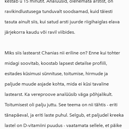
kestab u 15 minutit. Analüüsid, olenemata arstist, on
ravikindlustusega tunduvalt soodsamad, kuid täiesti
tasuta ainult siis, kui satud arsti juurde riigihaiglas elava
järjekorra kaudu või ravil viibides.
⠀
Miks siis lastearst Chanias nii eriline on? Enne kui tohter
midagi soovitab, koostab lapsest detailse profiili,
esitades küsimusi sünnituse, toitumise, hirmude ja
paljude muude asjade kohta, mida ei küsi tavaline
lastearst. Ka vereproove analüüsib väga põhjalikult.
Toitumisest oli palju juttu. See teema on nii tähtis - eriti
tänapäeval, ja eriti laste puhul. Selgub, et paljudel kreeka
lastel on D-vitamiini puudus - vaatamata sellele, et päike