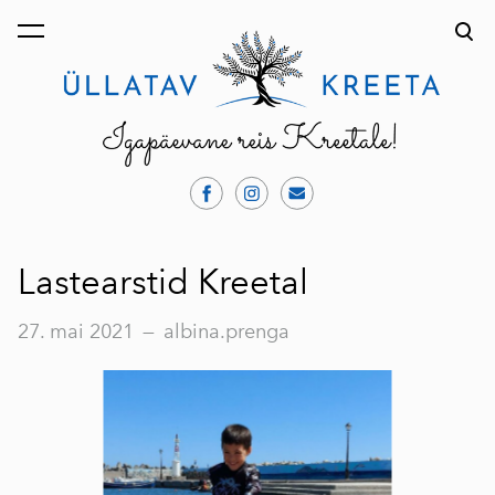
lisati ostukorvi.
Vaata ostukorvi
Lastearstid Kreetal
27. mai 2021
—
albina.prenga