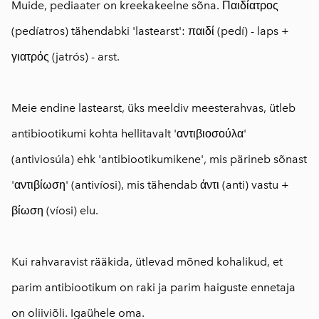
Muide, pediaater on kreekakeelne sõna. Παιδίατρος
(pedíatros) tähendabki 'lastearst': παιδί (pedí) - laps +
γιατρός (jatrós) - arst.
⠀
Meie endine lastearst, üks meeldiv meesterahvas, ütleb
antibiootikumi kohta hellitavalt 'αντιβιοσούλα'
(antiviosúla) ehk 'antibiootikumikene', mis pärineb sõnast
'αντιβίωση' (antivíosi), mis tähendab άντι (anti) vastu +
βίωση (víosi) elu.
⠀
Kui rahvaravist rääkida, ütlevad mõned kohalikud, et
parim antibiootikum on raki ja parim haiguste ennetaja
on oliiviõli. Igaühele oma.