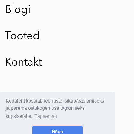
Blogi
Tooted
Kontakt
E-poe kasutustingimused
Koduleht kasutab teenuste isikupärastamiseks
E-postituvi:
info@yllatavkreeta.ee
ja parema ostukogemuse tagamiseks
küpsisefaile.
Täpsemalt
© 2025 Üllatav Kreeta
Kõik õigused kaitstud.
Nõus