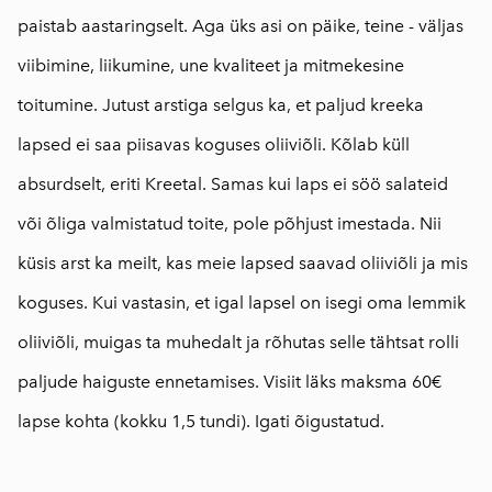
paistab aastaringselt. Aga üks asi on päike, teine - väljas
viibimine, liikumine, une kvaliteet ja mitmekesine
toitumine. Jutust arstiga selgus ka, et paljud kreeka
lapsed ei saa piisavas koguses oliiviõli. Kõlab küll
absurdselt, eriti Kreetal. Samas kui laps ei söö salateid
või õliga valmistatud toite, pole põhjust imestada. Nii
küsis arst ka meilt, kas meie lapsed saavad oliiviõli ja mis
koguses. Kui vastasin, et igal lapsel on isegi oma lemmik
oliiviõli, muigas ta muhedalt ja rõhutas selle tähtsat rolli
paljude haiguste ennetamises. Visiit läks maksma 60€
lapse kohta (kokku 1,5 tundi). Igati õigustatud.
⠀