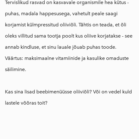
Tervislikud rasvad on kasvavale organismile hea kütus -
puhas, madala happesusega, vahetult peale saagi
korjamist külmpressitud oliiviõli. Tähtis on teada, et õli
oleks villitud sama tootja poolt kus oliive korjatakse - see
annab kindluse, et sinu lauale jõuab puhas toode.
Väärtus: maksimaalne vitamiinide ja kasulike omaduste
säilimine.
⠀
Kas sina lisad beebimenüüsse oliiviõli? Või on vedel kuld
lastele võõras toit?