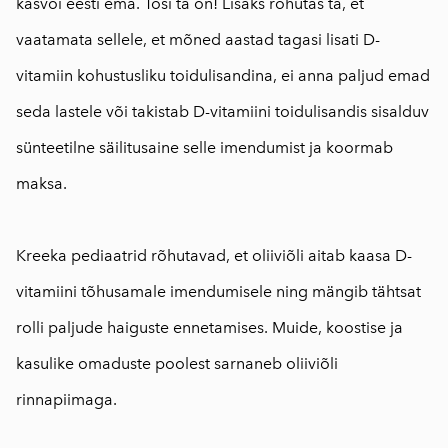
kasvõi eesti ema. Tõsi ta on! Lisaks rõhutas ta, et
vaatamata sellele, et mõned aastad tagasi lisati D-
vitamiin kohustusliku toidulisandina, ei anna paljud emad
seda lastele või takistab D-vitamiini toidulisandis sisalduv
sünteetilne säilitusaine selle imendumist ja koormab
maksa.
⠀
Kreeka pediaatrid rõhutavad, et oliiviõli aitab kaasa D-
vitamiini tõhusamale imendumisele ning mängib tähtsat
rolli paljude haiguste ennetamises. Muide, koostise ja
kasulike omaduste poolest sarnaneb oliiviõli
rinnapiimaga.
⠀