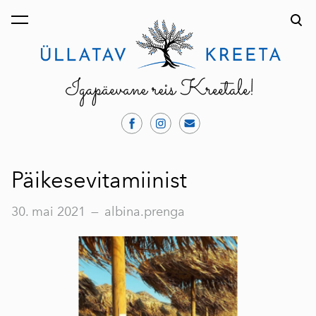
lisati ostukorvi.
Vaata ostukorvi
Päikesevitamiinist
30. mai 2021
—
albina.prenga