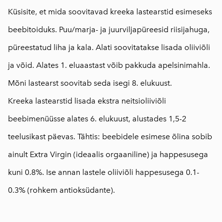
Küsisite, et mida soovitavad kreeka lastearstid esimeseks
beebitoiduks. Puu/marja- ja juurviljapüreesid riisijahuga,
püreestatud liha ja kala. Alati soovitatakse lisada oliiviõli
ja võid. Alates 1. eluaastast võib pakkuda apelsinimahla.
Mõni lastearst soovitab seda isegi 8. elukuust.
Kreeka lastearstid lisada ekstra neitsioliiviõli
beebimenüüsse alates 6. elukuust, alustades 1,5-2
teelusikast päevas. Tähtis: beebidele esimese õlina sobib
ainult Extra Virgin (ideaalis orgaaniline) ja happesusega
kuni 0.8%. Ise annan lastele oliiviõli happesusega 0.1-
0.3% (rohkem antioksüdante).
⠀