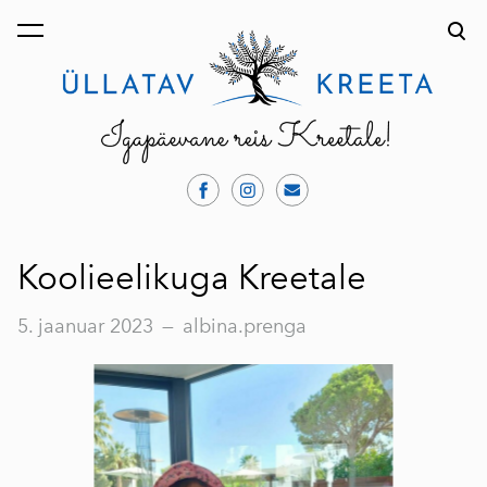
lisati ostukorvi.
Vaata ostukorvi
Koolieelikuga Kreetale
5. jaanuar 2023
—
albina.prenga