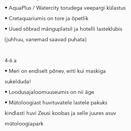
• AquaPlus / Watercity torudega veepargi külastus
• Cretaquariumis on tore ja õpetlik
• Uued sõbrad mänguplatsil ja hotelli lasteklubis
(juhhuu, vanemad saavad puhata)
⠀
4-6 a
• Meri on endiselt põnev, eriti kui maskiga
sukelduda!
• Loodusajaloomuuseumis on nii äge
• Mütoloogiast huvituvatele lastele pakuks
kindlasti huvi Zeusi koobas ja selle juures asuv
mütoloogiapark