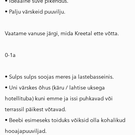
• Ideaalne suve pikendus.
• Palju värskeid puuvilju.
⠀
Vaatame vanuse järgi, mida Kreetal ette võtta.
⠀
0-1a
⠀
• Sulps sulps soojas meres ja lastebasseinis.
• Uni värskes õhus (käru / lahtise uksega
hotellituba) kuni emme ja issi puhkavad või
terrassil päikest võtavad.
• Beebi esimeseks toiduks võiksid olla kohalikud
hooajapuuviljad.