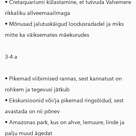
• Cretaquariumi külastamine, et tutvuda Vahemere
rikkaliku allveemaailmaga
• Mõnusad jalutuskäigud loodusradadel ja miks
mitte ka väiksemates mäekurudes
⠀
3-4 a
⠀
• Pikemad viibimised rannas, sest kannatust on
rohkem ja tegevusi jätkub
• Ekskursioonid või/ja pikemad ringsõidud, sest
avastada on nii põnev
• Amazonas park, kus on ahve, lemuure, linde ja
palju muud ägedat