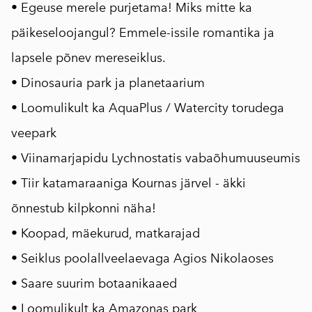
• Egeuse merele purjetama! Miks mitte ka
päikeseloojangul? Emmele-issile romantika ja
lapsele põnev mereseiklus.
• Dinosauria park ja planetaarium
• Loomulikult ka AquaPlus / Watercity torudega
veepark
• Viinamarjapidu Lychnostatis vabaõhumuuseumis
• Tiir katamaraaniga Kournas järvel - äkki
õnnestub kilpkonni näha!
• Koopad, mäekurud, matkarajad
• Seiklus poolallveelaevaga Agios Nikolaoses
• Saare suurim botaanikaaed
• Loomulikult ka Amazonas park