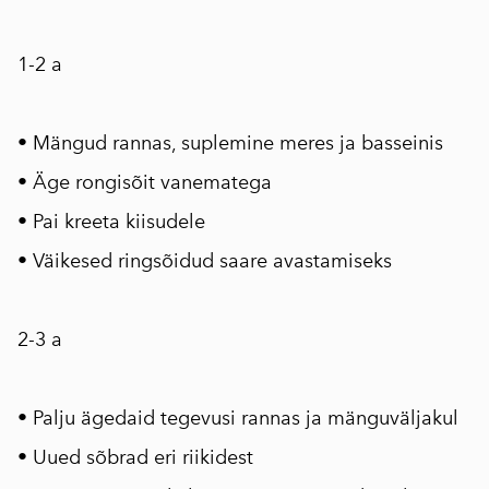
⠀
1-2 a
⠀
• Mängud rannas, suplemine meres ja basseinis
• Äge rongisõit vanematega
• Pai kreeta kiisudele
• Väikesed ringsõidud saare avastamiseks
⠀
2-3 a
⠀
• Palju ägedaid tegevusi rannas ja mänguväljakul
• Uued sõbrad eri riikidest