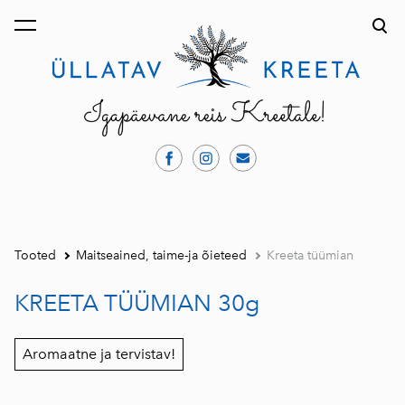
lisati ostukorvi.
Vaata ostukorvi
Tooted
Maitseained, taime-ja õieteed
Kreeta tüümian
KREETA TÜÜMIAN 30g
Aromaatne ja tervistav!