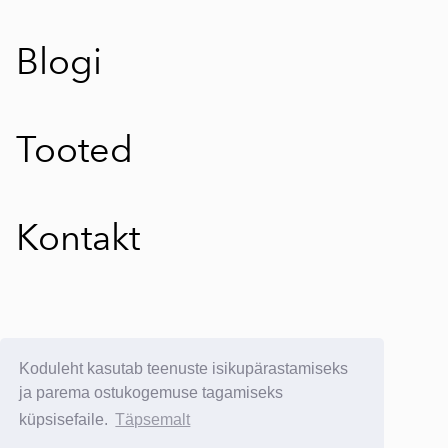
Blogi
Tooted
Kontakt
E-poe kasutustingimused
Koduleht kasutab teenuste isikupärastamiseks
E-postituvi:
info@yllatavkreeta.ee
ja parema ostukogemuse tagamiseks
küpsisefaile.
Täpsemalt
© 2025 Üllatav Kreeta