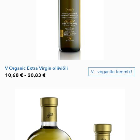
V Organic Extra Virgin oliiviõli
V - veganite lemmik!
10,68 €
–
20,83 €