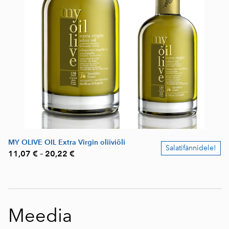
MY OLIVE OIL Extra Virgin oliiviõli
Salatifännidele!
11,07 €
–
20,22 €
Meedia