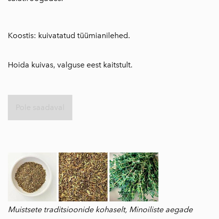
Koostis: kuivatatud tüümianilehed.
⠀
Hoida kuivas, valguse eest kaitstult.
⠀
Pole saadaval
Muistsete traditsioonide kohaselt, Minoiliste aegade