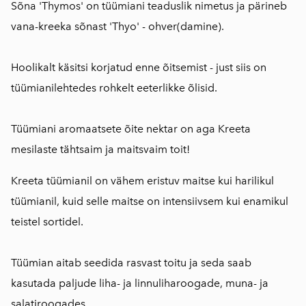
Sõna 'Thymos' on tüümiani teaduslik nimetus ja pärineb
vana-kreeka sõnast 'Thyo' - ohver(damine).
⠀
Hoolikalt käsitsi korjatud enne õitsemist - just siis on
tüümianilehtedes rohkelt eeterlikke õlisid.
Tüümiani aromaatsete õite nektar on aga Kreeta
mesilaste tähtsaim ja maitsvaim toit!
Kreeta tüümianil on vähem eristuv maitse kui harilikul
tüümianil, kuid selle maitse on intensiivsem kui enamikul
teistel sortidel.
Tüümian aitab seedida rasvast toitu ja seda saab
kasutada paljude liha- ja linnuliharoogade, muna- ja
salatiroogades.