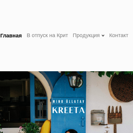
В отпуск на Крит
Продукция
Контакт
Главная
V (VEE) ORGANIC
оливковое масло
первого холодного
отжима
VASSILAKIS
ESTATE PREMIUM
оливковое масло
первого холодного
отжима
MY OLIVE OIL
оливковое масло