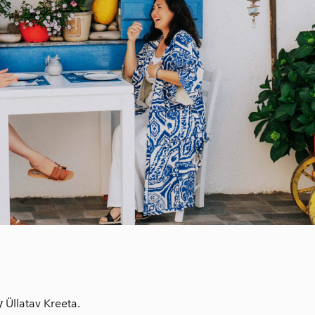
первого холодного
отжима
Charisma Organic
оливковое масло
первого холодного
отжима
CHARISMA
оливковое масло
первого холодного
отжима
Подарочный
комплект "Üllatav
Kreeta"
Чай из 40 трав
Бальзамический
 Üllatav Kreeta.
соус со вкусом