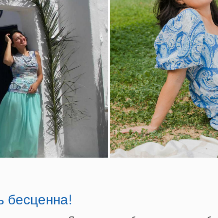
холистическая
косметика
Aeolis косметика
по уходу за кожей
Изделия из
оливкового
дерева
ь бесценна!