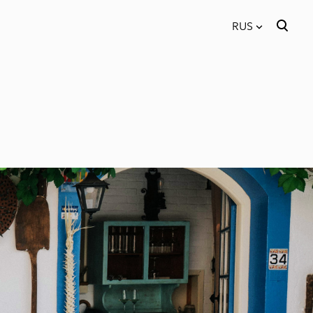
RUS
был добавлен в
Просмотр корзины
RUS
корзину.
EST