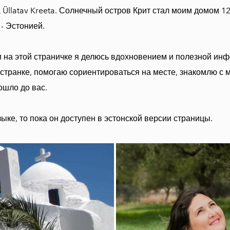
апельсина
 Üllatav Kreeta. Солнечный остров Крит стал моим домом 12 
Бальзамический
- Эстонией.
соус с чабрецом и
медом
ь и на этой страничке я делюсь вдохновением и полезной и
Рожковый сироп
ностранке, помогаю сориентироваться на месте, знакомлю с 
Vassilakis
ошло до вас.
Натуральное
оливковое мыло
зыке, то пока он доступен в эстонской версии страницы.
Оливковое масло
на 5 травах
Критский
бальзамический
уксус
Ароматные травы
Крита
AGNOTIS