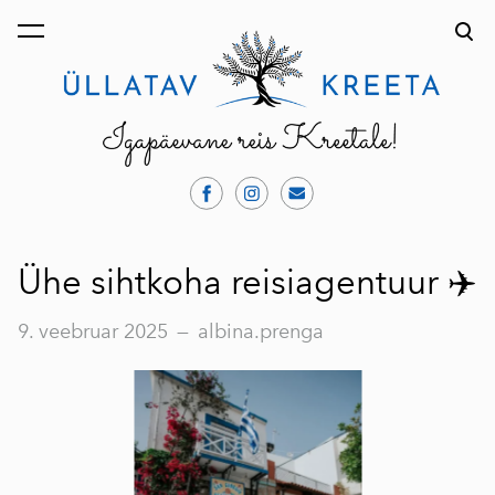
lisati ostukorvi.
Vaata ostukorvi
Ühe sihtkoha reisiagentuur ✈️
9. veebruar 2025
—
albina.prenga