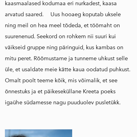
kaasmaalased kodumaa eri nurkadest, kaasa
arvatud saared. ⠀ Uus hooaeg koputab uksele
ning meil on hea meel tõdeda, et töömaht on
suurenenud. Seekord on rohkem nii suuri kui
väikseid gruppe ning päringuid, kus kambas on
mitu peret. Rõõmustame ja tunneme uhkust selle
üle, et usaldate meie kätte kaua oodatud puhkust.
Omalt poolt teeme kõik, mis võimalik, et see
õnnestuks ja et päikeseküllane Kreeta poeks
igaühe südamesse nagu puuduolev pusletükk.