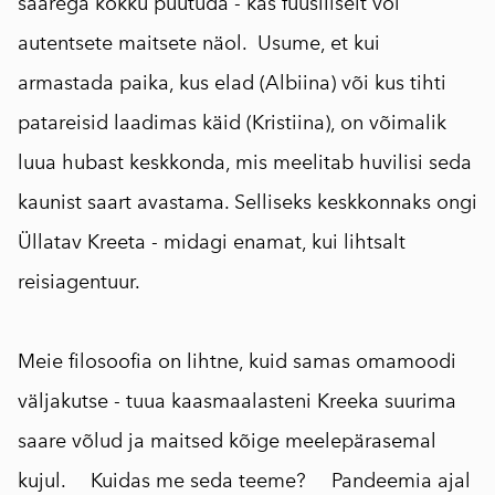
saarega kokku puutuda - kas füüsiliselt või
autentsete maitsete näol. Usume, et kui
armastada paika, kus elad (Albiina) või kus tihti
patareisid laadimas käid (Kristiina), on võimalik
luua hubast keskkonda, mis meelitab huvilisi seda
kaunist saart avastama. Selliseks keskkonnaks ongi
Üllatav Kreeta - midagi enamat, kui lihtsalt
reisiagentuur. ⠀
Meie filosoofia on lihtne, kuid samas omamoodi
väljakutse - tuua kaasmaalasteni Kreeka suurima
saare võlud ja maitsed kõige meelepärasemal
kujul. ⠀ Kuidas me seda teeme? ⠀ Pandeemia ajal