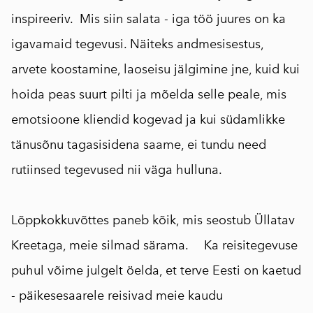
inspireeriv. Mis siin salata - iga töö juures on ka
igavamaid tegevusi. Näiteks andmesisestus,
arvete koostamine, laoseisu jälgimine jne, kuid kui
hoida peas suurt pilti ja mõelda selle peale, mis
emotsioone kliendid kogevad ja kui südamlikke
tänusõnu tagasisidena saame, ei tundu need
rutiinsed tegevused nii väga hulluna.
Lõppkokkuvõttes paneb kõik, mis seostub Üllatav
Kreetaga, meie silmad särama. ⠀ Ka reisitegevuse
puhul võime julgelt öelda, et terve Eesti on kaetud
- päikesesaarele reisivad meie kaudu