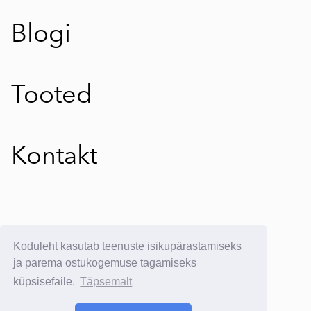
Blogi
Tooted
Kontakt
E-poe kasutustingimused
Koduleht kasutab teenuste isikupärastamiseks
E-postituvi:
info@yllatavkreeta.ee
ja parema ostukogemuse tagamiseks
küpsisefaile.
Täpsemalt
© 2025 Üllatav Kreeta