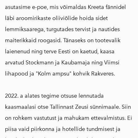
asutasime e-poe, mis võimaldas Kreeta fännidel
läbi aroomirikaste oliiviõlide hoida sidet
lemmiksaarega, turgutades tervist ja nautides
maiterikkaid roogasid. Tänaseks on tootevalik
laienenud ning terve Eesti on kaetud, kaasa
arvatud Stockmann ja Kaubamaja ning Viimsi
lihapood ja "Kolm ampsu" kohvik Rakveres. ⠀
2022. a alates tegime otsuse lennutada
kaasmaalasi otse Tallinnast Zeusi sünnimaale. Siin
on rohkem vastutust ja mahukam ettevalmistus. Ei
piisa vaid piirkonna ja hotellide tundmisest ja