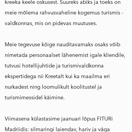
kreeka keele oskusest. Suureks abiks ja toeks on
meie mõlema rahvusvaheline kogemus turismis -
valdkonnas, mis on pidevas muutuses. ⠀
Meie tegevuse kõige nauditavamaks osaks võib
nimetada personaalset lähenemist igale kliendile,
tutvusi hotellijuhtide ja turismivaldkonna
ekspertidega nii Kreetalt kui ka maailma eri
nurkadest ning loomulikult koolitustel ja
turismimessidel käimine.
Viimasena külastasime jaanuari lõpus FITURi
Madriidis: silmaringi laiendav, hariv ja väga