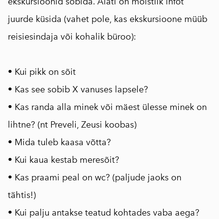
ekskursioonid sobida. Alati on mõistlik infot
juurde küsida (vahet pole, kas ekskursioone müüb
reisiesindaja või kohalik büroo):
• Kui pikk on sõit
•
Kas see sobib X vanuses lapsele?
• Kas randa alla minek või mäest ülesse minek on
lihtne? (nt Preveli, Zeusi koobas)
• Mida tuleb kaasa võtta?
• Kui kaua kestab meresõit?
• Kas praami peal on wc? (paljude jaoks on
tähtis!)
• Kui palju antakse teatud kohtades vaba aega?