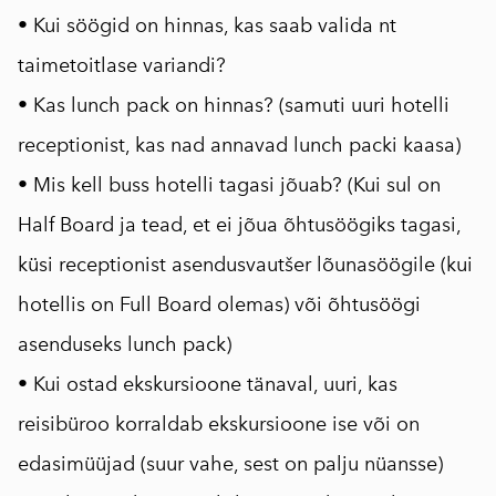
• Kui söögid on hinnas, kas saab valida nt
taimetoitlase variandi?
• Kas lunch pack on hinnas? (samuti uuri hotelli
receptionist, kas nad annavad lunch packi kaasa)
• Mis kell buss hotelli tagasi jõuab? (Kui sul on
Half Board ja tead, et ei jõua õhtusöögiks tagasi,
küsi receptionist asendusvautšer lõunasöögile (kui
hotellis on Full Board olemas) või õhtusöögi
asenduseks lunch pack)
• Kui ostad ekskursioone tänaval, uuri, kas
reisibüroo korraldab ekskursioone ise või on
edasimüüjad (suur vahe, sest on palju nüansse)