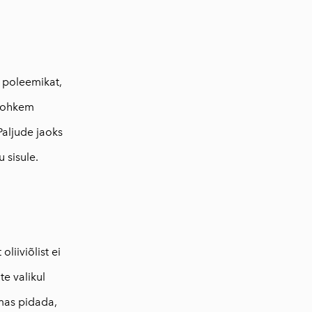
d poleemikat,
 rohkem
Paljude jaoks
u sisule.
liiviõlist ei
te valikul
lmas pidada,