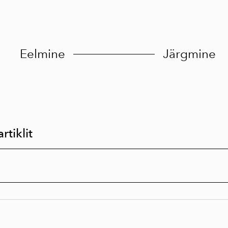
Eelmine
Järgmine
rtiklit