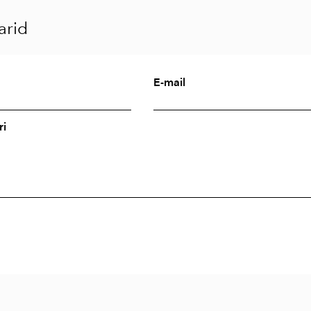
rid
E-mail
i