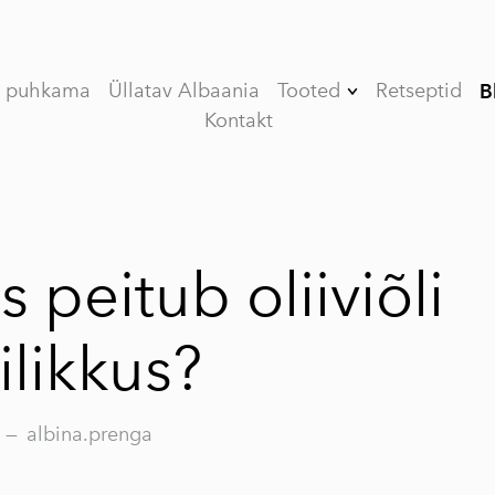
e puhkama
Üllatav Albaania
Tooted
Retseptid
B
Kontakt
Kinkekomplekt
(Limited edition)
V (VEE) ORGANIC
esimese külmpressi
oliiviõli
s peitub oliiviõli
VASSILAKIS
ESTATE PREMIUM
ilikkus?
esimese külmpressi
oliiviõli
MY OLIVE OIL
—
albina.prenga
esimese külmpressi
oliiviõli