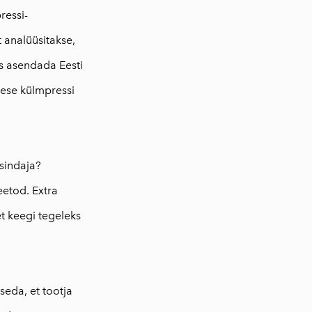
ressi-
 analüüsitakse,
ks asendada Eesti
imese külmpressi
esindaja?
eetod. Extra
et keegi tegeleks
seda, et tootja