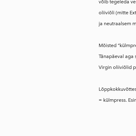
võib tegeleda vee
oliiviõli (mitte 
ja neutraalsem m
⠀
Mõisted “külmpre
Tänapäeval aga s
Virgin oliiviõlid
⠀
Lõppkokkuvõttes, 
= külmpress. Esi