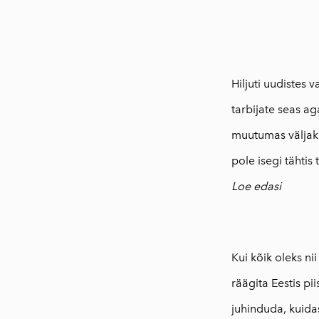
Hiljuti uudistes 
tarbijate seas ag
muutumas väljaku
pole isegi tähtis t
Loe edasi
Kui kõik oleks nii
räägita Eestis pii
juhinduda, kuidas