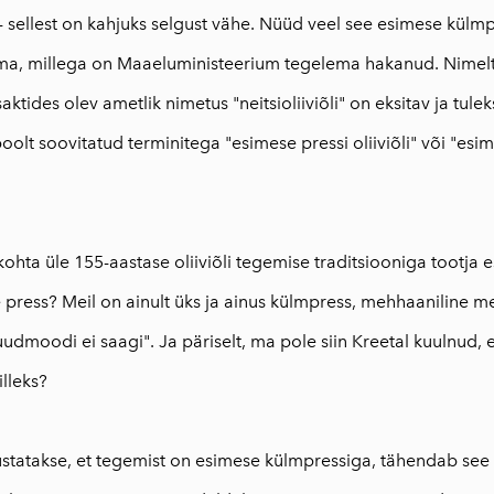
- sellest on kahjuks selgust vähe. Nüüd veel see esimese külmp
teema, millega on Maaeluministeerium tegelema hakanud. Nimelt
ktides olev ametlik nimetus "neitsioliiviõli" on eksitav ja tule
poolt soovitatud terminitega "esimese pressi oliiviõli" või "es
kohta üle 155-aastase oliiviõli tegemise traditsiooniga tootja 
e press? Meil on ainult üks ja ainus külmpress, mehhaaniline m
muudmoodi ei saagi". Ja päriselt, ma pole siin Kreetal kuulnud, 
illeks?
sustatakse, et tegemist on esimese külmpressiga, tähendab see 