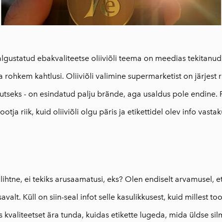
250ml
Traditsiooniline
oliiviõliseep
(Vassilakis Estate)
valgustatud ebakvaliteetse oliiviõli teema on meedias tekitanu
Maitseained,
a rohkem kahtlusi. Oliiviõli valimine supermarketist on järjest
taime-ja õieteed
AEOLIS kreeka
tseks - on esindatud palju brände, aga usaldus pole endine. 
nahahooldustoote
ootja riik, kuid oliiviõli olgu päris ja etikettidel olev info vastak
d
Tooted oliivipuust
Reisiraamat "Muna
seiklused Kreekas"
Inspireeriv
 lihtne, ei tekiks arusaamatusi, eks? Olen endiselt arvamusel, et o
haikukogu "Kreeka
savalt. Küll on siin-seal infot selle kasulikkusest, kuid millest too
kapriisid"
 kvaliteetset ära tunda, kuidas etikette lugeda, mida üldse si