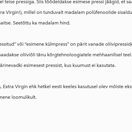
l teise pressiga. Siis töödeldakse esimese pressi jäägid, et 
Extra Virgin!), millel on tunduvalt madalam polüfenoolide sisa
aitse. Seetõttu ka madalam hind.
ssitud” või “esimene külmpress” on pärit vanade oliivipresside
aadakse oliiviõli tänu kõrgtehnoloogiatele mehhaanilisel teel.
 pärinevadki esimesest pressist, kus kuumust ei kasutata.
Extra Virgin ehk hetkel eesti keeles kasutusel olev mõiste ekst
mene loomulikult.