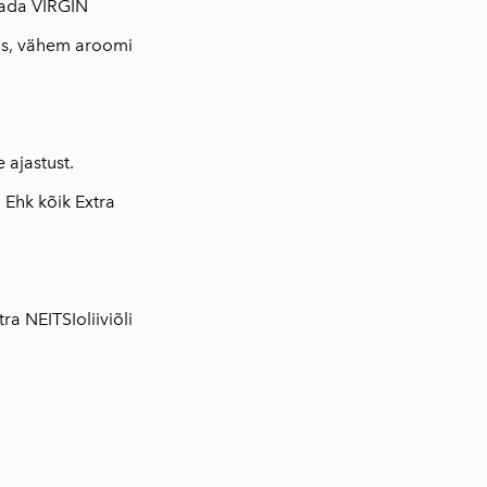
saada VIRGIN
ldus, vähem aroomi
 ajastust.
 Ehk kõik Extra
ra NEITSIoliiviõli