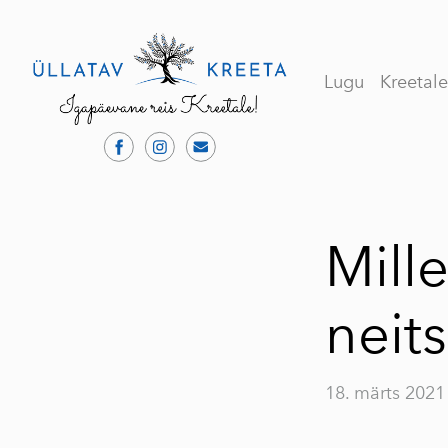
Lugu
Kreetal
Mille
neits
18. märts 2021