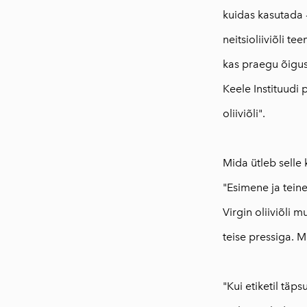
kuidas kasutada 
neitsioliiviõli 
kas praegu õigusa
Keele Instituudi 
oliiviõli".
Mida ütleb selle 
"Esimene ja tein
Virgin oliiviõli 
teise pressiga. M
⠀
"Kui etiketil täp