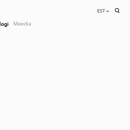
EST
Meedia
logi
lisati ostukorvi.
Vaata ostukorvi
EST
RUS