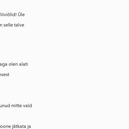
iviõlid! Üle
 selle talve
 aga olen alati
esest
lunud mitte vaid
oone jätkata ja