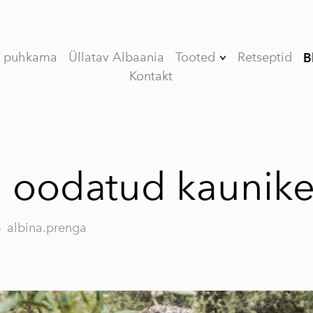
e puhkama
Üllatav Albaania
Tooted
Retseptid
B
Kontakt
Kinkekomplekt
(Limited edition)
V (VEE) ORGANIC
esimese külmpressi
oliiviõli
 oodatud kaunik
VASSILAKIS
ESTATE PREMIUM
esimese külmpressi
—
albina.prenga
oliiviõli
MY OLIVE OIL
esimese külmpressi
oliiviõli