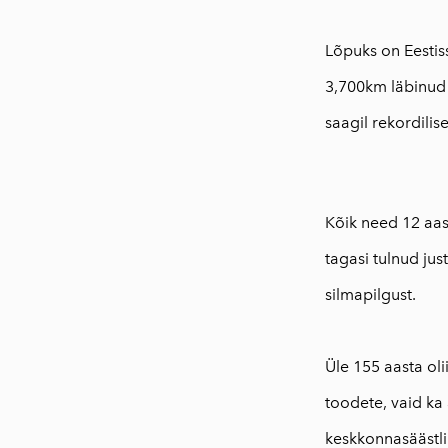
Lõpuks on Eestis
3,700km läbinud v
saagil rekordili
Kõik need 12 aast
tagasi tulnud jus
silmapilgust.
Üle 155 aasta ol
toodete, vaid ka
keskkonnasäästlik