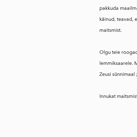
pakkuda maailmal
käinud, teavad, et
maitsmist.
⠀
Olgu teie roogad
lemmiksaarele. Mi
Zeusi sünnimaal 
⠀
Innukat maitsmist