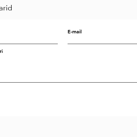
rid
E-mail
i