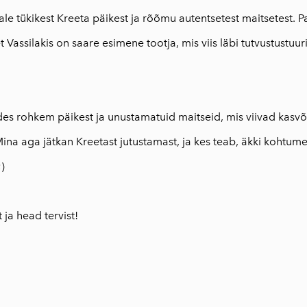
e tükikest Kreeta päikest ja rõõmu autentsetest maitsetest. Pa
 Vassilakis on saare esimene tootja, mis viis läbi tutvustustuuri 
es rohkem päikest ja unustamatuid maitseid, mis viivad kasvõ
na aga jätkan Kreetast jutustamast, ja kes teab, äkki kohtume 
;)
 ja head tervist!