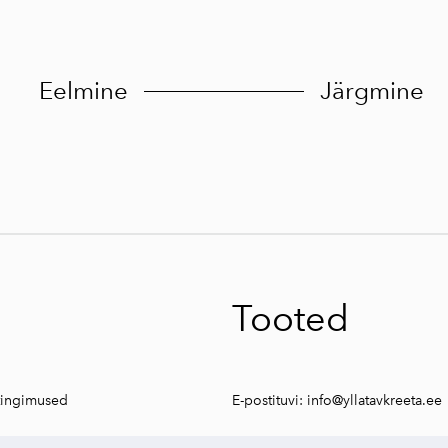
Eelmine
Järgmine
Tooted
tingimused
E-postituvi:
info@yllatavkreeta.ee