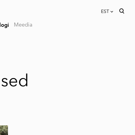
EST
Meedia
logi
lisati ostukorvi.
Vaata ostukorvi
EST
RUS
esed