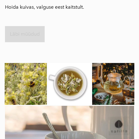
Hoida kuivas, valguse eest kaitstult.
⠀
Läbi müüdud