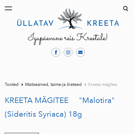
lisati ostukorvi.
Vaata ostukorvi
Tooted
Maitseained, taime-ja õieteed
Kreeta mägitee
KREETA MÄGITEE "Malotira"
(Sideritis Syriaca) 18g