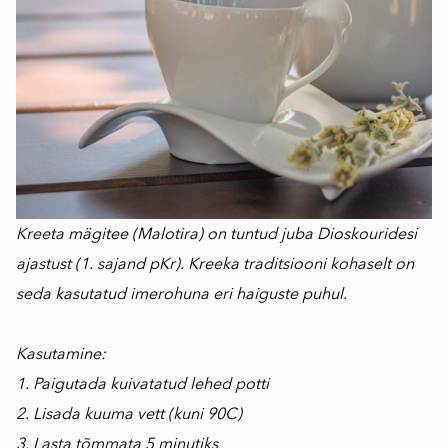
Kreeta mägitee (Malotira) on tuntud juba Dioskouridesi
ajastust (1. sajand pKr). Kreeka traditsiooni kohaselt on
seda kasutatud imerohuna eri haiguste puhul.
Kasutamine:
1. Paigutada kuivatatud lehed potti
2. Lisada kuuma vett (kuni 90C)
3. Lasta tõmmata 5 minutiks