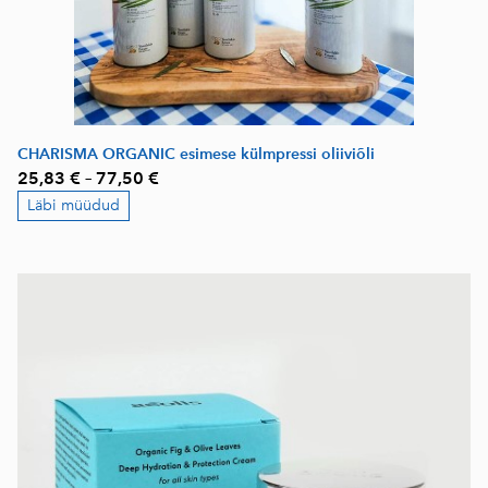
CHARISMA ORGANIC esimese külmpressi oliiviõli
25,83 €
–
77,50 €
Läbi müüdud