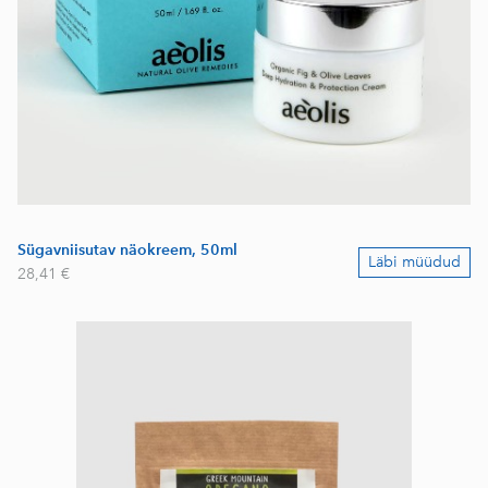
Sügavniisutav näokreem, 50ml
Läbi müüdud
28,41 €