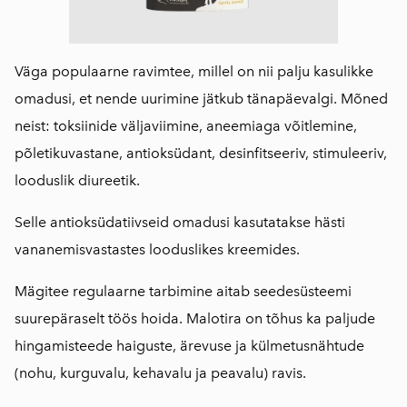
Väga populaarne ravimtee, millel on nii palju kasulikke
omadusi, et nende uurimine jätkub tänapäevalgi. Mõned
neist: toksiinide väljaviimine, aneemiaga võitlemine,
põletikuvastane, antioksüdant, desinfitseeriv, stimuleeriv,
looduslik diureetik.
Selle antioksüdatiivseid omadusi kasutatakse hästi
vananemisvastastes looduslikes kreemides.
Mägitee regulaarne tarbimine aitab seedesüsteemi
suurepäraselt töös hoida. Malotira on tõhus ka paljude
hingamisteede haiguste, ärevuse ja külmetusnähtude
(nohu, kurguvalu, kehavalu ja peavalu) ravis.
⠀