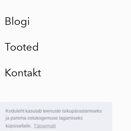
Blogi
Tooted
Kontakt
E-poe kasutustingimused
Koduleht kasutab teenuste isikupärastamiseks
E-postituvi:
info@yllatavkreeta.ee
ja parema ostukogemuse tagamiseks
küpsisefaile.
Täpsemalt
© 2025 Üllatav Kreeta