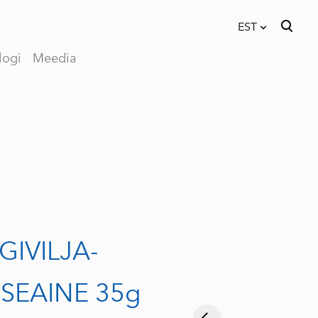
EST
logi
Meedia
lisati ostukorvi.
Vaata ostukorvi
EST
RUS
IVILJA-
SEAINE 35g