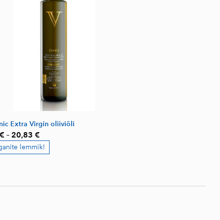
ic Extra Virgin oliiviõli
 €
–
20,83 €
ganite lemmik!