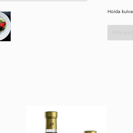
⠀
250ml
Hoida kuivas
Traditsiooniline
oliiviõliseep
(Vassilakis Estate)
Pole saad
Maitseained,
taime-ja õieteed
AEOLIS kreeka
nahahooldustoote
d
Tooted oliivipuust
Reisiraamat "Muna
seiklused Kreekas"
Inspireeriv
haikukogu "Kreeka
kapriisid"