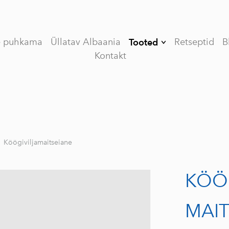
e puhkama
Üllatav Albaania
Retseptid
B
Tooted
Kontakt
Kinkekomplekt
(Limited edition)
V (VEE) ORGANIC
esimese külmpressi
oliiviõli
VASSILAKIS
Köögiviljamaitseiane
ESTATE PREMIUM
esimese külmpressi
KÖÖG
oliiviõli
MY OLIVE OIL
MAIT
esimese külmpressi
oliiviõli