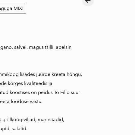
nguga MIX!
gano, salvei, magus tšilli, apelsin,
mmikoog lisades juurde kreeta hõngu.
de kõrges kvaliteedis ja
tud koostises on peidus To Fillo suur
eeta looduse vastu.
 grillköögiviljad, marinaadid,
pid, salatid.