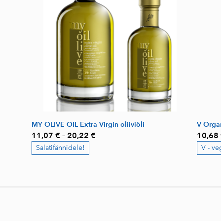
MY OLIVE OIL Extra Virgin oliiviõli
V Organ
11,07 €
–
20,22 €
10,68
Salatifännidele!
V - ve