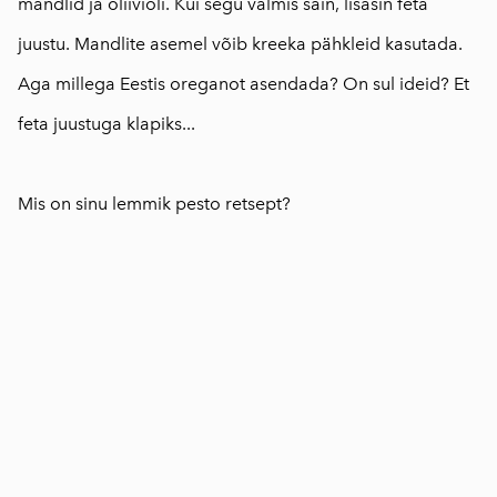
mandlid ja oliiviõli. Kui segu valmis sain, lisasin feta
juustu. Mandlite asemel võib kreeka pähkleid kasutada.
Aga millega Eestis oreganot asendada? On sul ideid? Et
feta juustuga klapiks...
⠀
Mis on sinu lemmik pesto retsept?