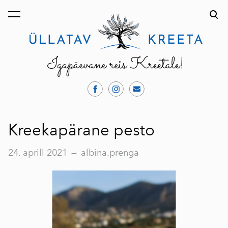
lisati ostukorvi.
Vaata ostukorvi
Kreekapärane pesto
24. aprill 2021
—
albina.prenga