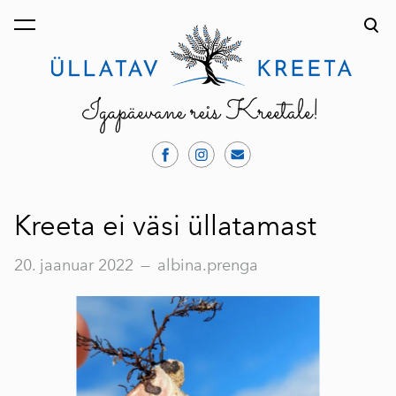
lisati ostukorvi.
Vaata ostukorvi
Kreeta ei väsi üllatamast
20. jaanuar 2022
—
albina.prenga