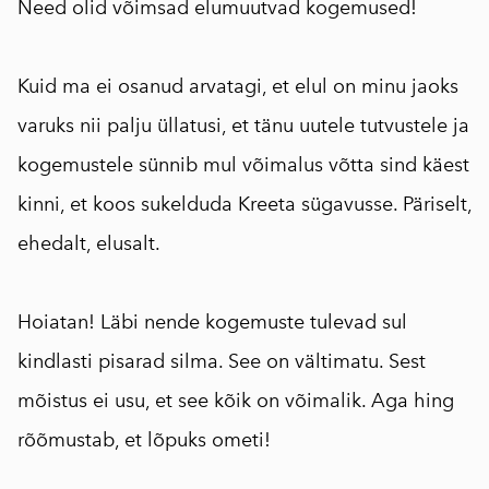
Need olid võimsad elumuutvad kogemused!
⠀
Kuid ma ei osanud arvatagi, et elul on minu jaoks
varuks nii palju üllatusi, et tänu uutele tutvustele ja
kogemustele sünnib mul võimalus võtta sind käest
kinni, et koos sukelduda Kreeta sügavusse. Päriselt,
ehedalt, elusalt.
⠀
Hoiatan! Läbi nende kogemuste tulevad sul
kindlasti pisarad silma. See on vältimatu. Sest
mõistus ei usu, et see kõik on võimalik. Aga hing
rõõmustab, et lõpuks ometi!