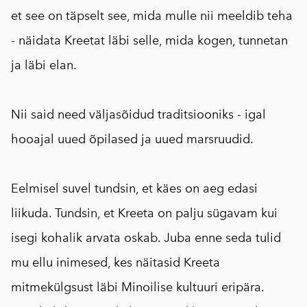
et see on täpselt see, mida mulle nii meeldib teha
- näidata Kreetat läbi selle, mida kogen, tunnetan
ja läbi elan.
⠀
Nii said need väljasõidud traditsiooniks - igal
hooajal uued õpilased ja uued marsruudid.
⠀
Eelmisel suvel tundsin, et käes on aeg edasi
liikuda. Tundsin, et Kreeta on palju sügavam kui
isegi kohalik arvata oskab. Juba enne seda tulid
mu ellu inimesed, kes näitasid Kreeta
mitmekülgsust läbi Minoilise kultuuri eripära.