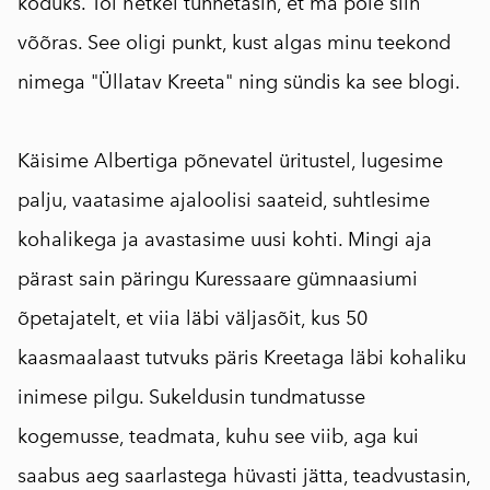
koduks. Tol hetkel tunnetasin, et ma pole siin
võõras. See oligi punkt, kust algas minu teekond
nimega "Üllatav Kreeta" ning sündis ka see blogi.
⠀
Käisime Albertiga põnevatel üritustel, lugesime
palju, vaatasime ajaloolisi saateid, suhtlesime
kohalikega ja avastasime uusi kohti. Mingi aja
pärast sain päringu Kuressaare gümnaasiumi
õpetajatelt, et viia läbi väljasõit, kus 50
kaasmaalaast tutvuks päris Kreetaga läbi kohaliku
inimese pilgu. Sukeldusin tundmatusse
kogemusse, teadmata, kuhu see viib, aga kui
saabus aeg saarlastega hüvasti jätta, teadvustasin,