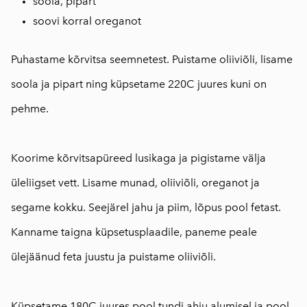
soola, pipart
soovi korral oreganot
Puhastame kõrvitsa seemnetest. Puistame oliiviõli, lisame
soola ja pipart ning küpsetame 220C juures kuni on
pehme.
Koorime kõrvitsapüreed lusikaga ja pigistame välja
üleliigset vett. Lisame munad, oliiviõli, oreganot ja
segame kokku. Seejärel jahu ja piim, lõpus pool fetast.
Kanname taigna küpsetusplaadile, paneme peale
ülejäänud feta juustu ja puistame oliiviõli.
⠀
Küpsetame 180C juures pool tundi ahju alumisel ja pool