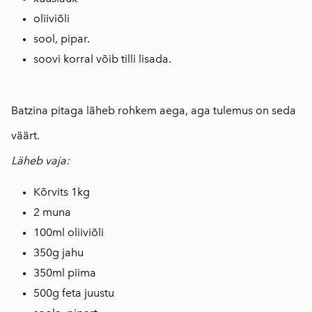
oliiviõli
sool, pipar.
soovi korral võib tilli lisada.
⠀
Batzina pitaga läheb rohkem aega, aga tulemus on seda
väärt.
Läheb vaja:
Kõrvits 1kg
2 muna
100ml oliiviõli
350g jahu
350ml piima
500g feta juustu