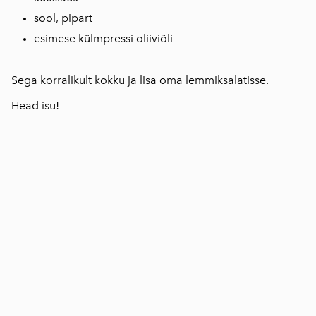
sool, pipart
esimese külmpressi oliiviõli
Sega korralikult kokku ja lisa oma lemmiksalatisse.
Head isu!