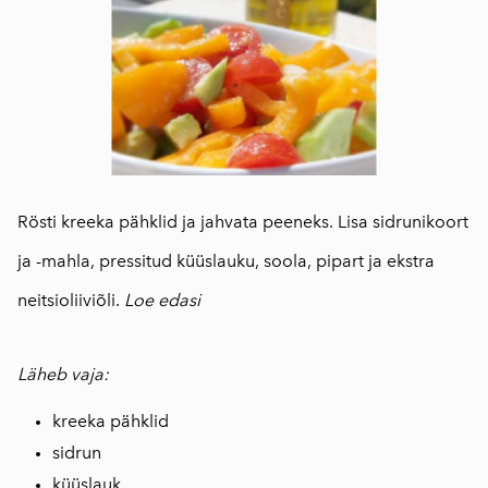
Rösti kreeka pähklid ja jahvata peeneks. Lisa sidrunikoort
ja -mahla, pressitud küüslauku, soola, pipart ja ekstra
neitsioliiviõli.
Loe edasi
Läheb vaja:
kreeka pähklid
sidrun
küüslauk