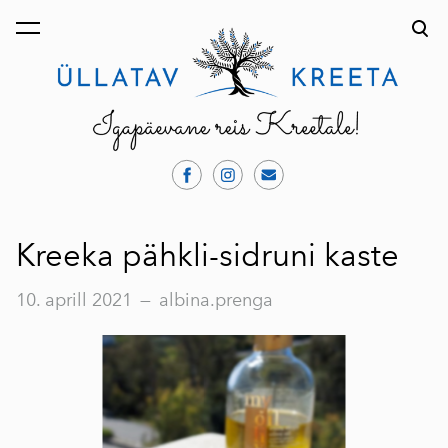
lisati ostukorvi.
Vaata ostukorvi
Kreeka pähkli-sidruni kaste
10. aprill 2021
—
albina.prenga